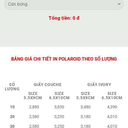
Tổng tiền:
0
đ
BẢNG GIÁ CHI TIẾT IN POLAROID THEO SỐ LƯỢNG
SỐ
GIẤY COUCHE
GIẤY IVORY
LƯỢNG
SIZE
SIZE
SIZE
SIZE
5.5X9CM
6.5X10CM
5.5X9CM
6.5X10CM
10
2,880
3,630
3,480
4,390
20
2,580
3,250
3,180
4,010
30
2,580
3,250
3,180
4,010