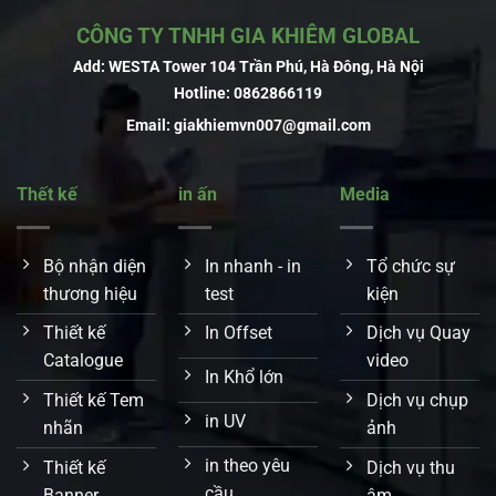
CÔNG TY TNHH GIA KHIÊM GLOBAL
Add: WESTA Tower 104 Trần Phú, Hà Đông, Hà Nội
Hotline:
0862866119
Email:
giakhiemvn007@gmail.com
Thết kế
in ấn
Media
Bộ nhận diện
In nhanh - in
Tổ chức sự
thương hiệu
test
kiện
Thiết kế
In Offset
Dịch vụ Quay
Catalogue
video
In Khổ lớn
Thiết kế Tem
Dịch vụ chụp
in UV
nhãn
ảnh
in theo yêu
Thiết kế
Dịch vụ thu
cầu
Banner
âm