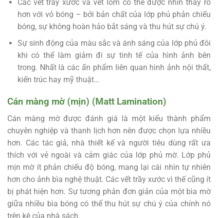
Các vết trầy xước và vết lõm có thể được nhìn thấy rõ
hơn với vỏ bóng – bởi bản chất của lớp phủ phản chiếu
bóng, sự không hoàn hảo bắt sáng và thu hút sự chú ý.
Sự sinh động của màu sắc và ánh sáng của lớp phủ đôi
khi có thể làm giảm đi sự tinh tế của hình ảnh bên
trong. Nhất là các ấn phẩm liên quan hình ảnh nội thất,
kiến trúc hay mỹ thuật…
Cán màng mờ (mịn) (Matt Lamination)
Cán màng mờ được đánh giá là một kiểu thành phẩm
chuyên nghiệp và thanh lịch hơn nên được chọn lựa nhiều
hơn. Các tác giả, nhà thiết kế và người tiêu dùng rất ưa
thích với vẻ ngoài và cảm giác của lớp phủ mờ. Lớp phủ
mịn mờ ít phản chiếu độ bóng, mang lại cái nhìn tự nhiên
hơn cho ảnh bìa nghệ thuật. Các vết trầy xước vì thế cũng ít
bị phát hiện hơn. Sự tương phản đơn giản của một bìa mờ
giữa nhiều bìa bóng có thể thu hút sự chú ý của chính nó
trên kệ của nhà sách.