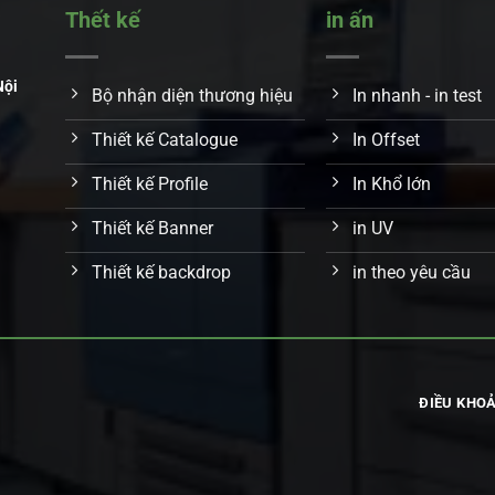
Thết kế
in ấn
Nội
Bộ nhận diện thương hiệu
In nhanh - in test
Thiết kế Catalogue
In Offset
Thiết kế Profile
In Khổ lớn
Thiết kế Banner
in UV
Thiết kế backdrop
in theo yêu cầu
ĐIỀU KHOẢ