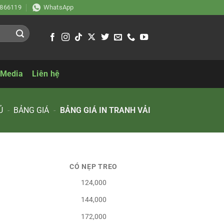
866119
WhatsApp
 Media
Liên hệ
Ủ
-
BẢNG GIÁ
-
BẢNG GIÁ IN TRANH VẢI
CÓ NẸP TREO
124,000
144,000
172,000