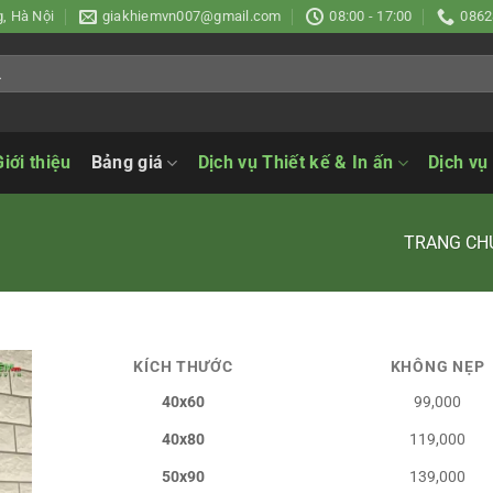
, Hà Nội
giakhiemvn007@gmail.com
08:00 - 17:00
0862
Giới thiệu
Bảng giá
Dịch vụ Thiết kế & In ấn
Dịch vụ
TRANG CH
KÍCH THƯỚC
KHÔNG NẸP
40x60
99,000
40x80
119,000
50x90
139,000