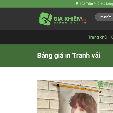
Chuyển
102 Trần Phú, Hà Đông
đến
Tìm
nội
kiếm:
dung
Trang chủ
Bảng giá in Tranh vải