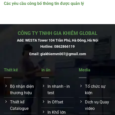
Các yêu cầu công bố thông tin được quản lý
CÔNG TY TNHH GIA KHIÊM GLOBAL
Add: WESTA Tower 104 Trần Phú, Hà Đông, Hà Nội
Hotline:
0862866119
Email:
giakhiemvn007@gmail.com
Thết kế
in ấn
Media
Bộ nhận diện
In nhanh - in
Tổ chức sự
thương hiệu
test
kiện
Thiết kế
In Offset
Dịch vụ Quay
Catalogue
video
In Khổ lớn