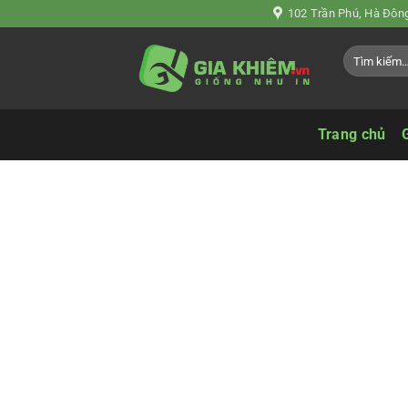
Chuyển
102 Trần Phú, Hà Đông
đến
Tìm
nội
kiếm:
dung
Trang chủ