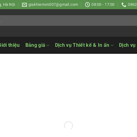
, Hà Nội
giakhiemvn007@gmail.com
08:00 - 17:00
0862
Giới thiệu
Bảng giá
Dịch vụ Thiết kế & In ấn
Dịch vụ