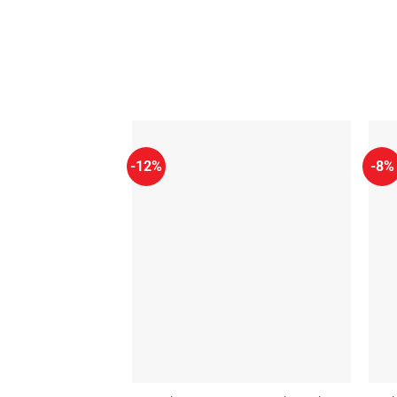
-12%
-8%