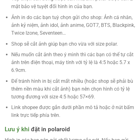
mặt bảo vệ tuyệt đối hình in của bạn.
Ảnh in do các bạn tuỳ chọn gửi cho shop: Ảnh cá nhân,
ảnh kỷ niệm, ảnh idol, ảnh anime, GOT7, BTS, Blackpink,
Twice Izone, Seventeen…
Shop sẽ cắt ảnh giúp bạn cho vừa với size polar.
Nếu muốn cắt ảnh theo ý mình thì các bạn có thể tự cắt
ảnh trên điện thoại, máy tính với tỷ lệ là 4:5 hoặc 5.7 x
6.9cm.
Để tránh hình in bị cắt mất nhiều (hoặc shop sẽ phải bù
thêm nền màu khi cắt ảnh) bạn nên chọn hình có tỷ lệ
tương đương với size 4:5 hoặc 57×69.
Link shopee được gắn dưới phần mô tả hoặc ở nút bấm
link trực tiếp phía trên.
Lưu ý khi
đặt in polaroid