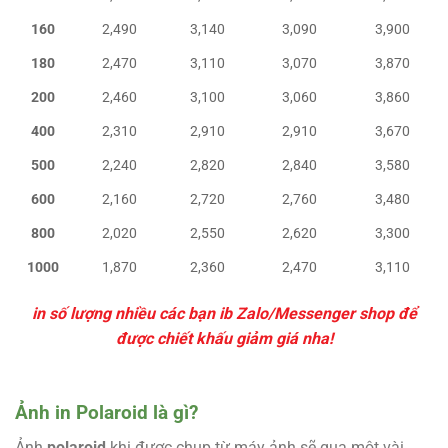
160
2,490
3,140
3,090
3,900
180
2,470
3,110
3,070
3,870
200
2,460
3,100
3,060
3,860
400
2,310
2,910
2,910
3,670
500
2,240
2,820
2,840
3,580
600
2,160
2,720
2,760
3,480
800
2,020
2,550
2,620
3,300
1000
1,870
2,360
2,470
3,110
in số lượng nhiều các bạn ib Zalo/Messenger shop để
được chiết khấu giảm giá nha!
Ảnh in Polaroid là gì?
Ảnh
polaroid
khi được chụp từ máy ảnh sẽ qua một vài