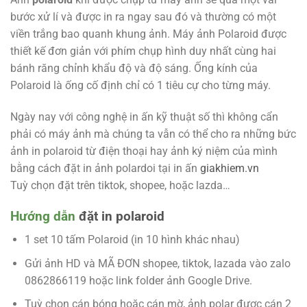
bước xử lí và được in ra ngay sau đó và thường có một
viền trắng bao quanh khung ảnh. Máy ảnh Polaroid được
thiết kế đơn giản với phím chụp hình duy nhất cùng hai
bánh răng chỉnh khẩu độ và độ sáng. Ống kính của
Polaroid là ống cố định chỉ có 1 tiêu cự cho từng máy.
Ngày nay với công nghệ in ấn kỹ thuật số thì không cẩn
phải có máy ảnh mà chúng ta vẫn có thể cho ra những bức
ảnh in polaroid từ điện thoại hay ảnh ký niệm của mình
bằng cách đặt in ảnh polardoi tại in ấn
giakhiem.vn
Tuỳ chọn đặt trên tiktok, shopee, hoặc lazda…
Hướng dẫn
đặt in polaroid
1 set 10 tấm Polaroid (in 10 hình khác nhau)
Gửi ảnh HD và MÃ ĐƠN shopee, tiktok, lazada vào zalo
0862866119 hoặc link folder ảnh Google Drive.
Tuỳ chọn cán bóng hoặc cán mờ, ảnh polar được cán 2