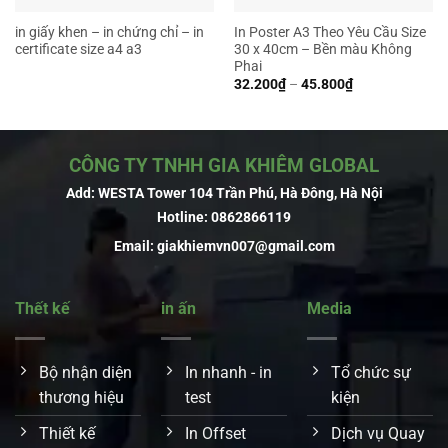
in giấy khen – in chứng chỉ – in
In Poster A3 Theo Yêu Cầu Size
certificate size a4 a3
30 x 40cm – Bền màu Không
Phai
Khoảng
32.200
₫
–
45.800
₫
giá:
từ
32.200₫
đến
45.800₫
CÔNG TY TNHH GIA KHIÊM GLOBAL
Add: WESTA Tower 104 Trần Phú, Hà Đông, Hà Nội
Hotline:
0862866119
Email:
giakhiemvn007@gmail.com
Thết kế
in ấn
Media
Bộ nhận diện
In nhanh - in
Tổ chức sự
thương hiệu
test
kiện
Thiết kế
In Offset
Dịch vụ Quay