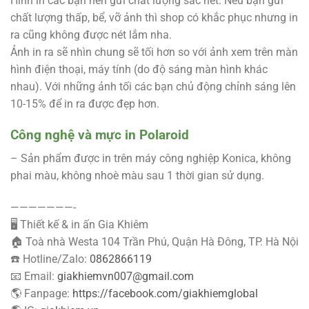
Hình in các bạn nên gửi chất lượng sắc nét. Nếu bạn gửi
chất lượng thấp, bể, vỡ ảnh thì shop có khắc phục nhưng in
ra cũng không được nét lắm nha.
Ảnh in ra sẽ nhìn chung sẽ tối hơn so với ảnh xem trên màn
hình điện thoại, máy tính (do độ sáng màn hình khác
nhau). Với những ảnh tối các bạn chủ động chỉnh sáng lên
10-15% để in ra được đẹp hơn.
Công nghệ và mực in Polaroid
– Sản phẩm được in trên máy công nghiệp Konica, không
phai màu, không nhoè màu sau 1 thời gian sử dụng.
———————-
🖥 Thiết kế & in ấn Gia Khiêm
🏠 Toà nhà Westa 104 Trần Phú, Quận Hà Đông, TP. Hà Nội
☎️ Hotline/Zalo:
0862866119
📧 Email:
giakhiemvn007@gmail.com
🌎 Fanpage:
https://facebook.com/giakhiemglobal