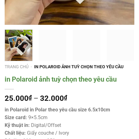
TRANG CHỦ
-
IN POLAROID ẢNH TUỲ CHỌN THEO YÊU CẦU
in Polaroid ảnh tuỳ chọn theo yêu cầu
Khoảng
25.000
₫
–
32.000
₫
giá:
in Polaroid in Polar theo yêu cầu size 6.5x10cm
từ
Size card:
9×5.5cm
25.000₫
Kỹ thuật in:
Digital/Offset
đến
Chất liệu:
Giấy couche / Ivory
32.000₫