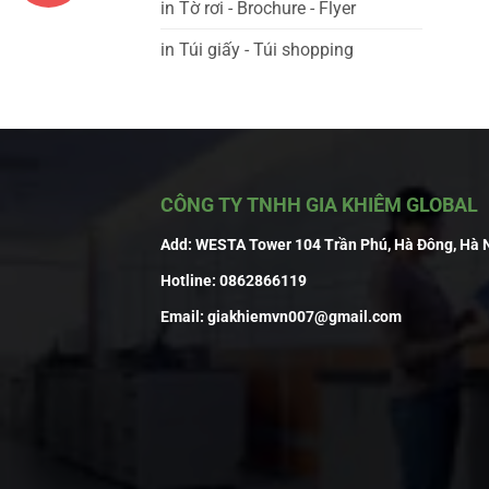
in Tờ rơi - Brochure - Flyer
in Túi giấy - Túi shopping
CÔNG TY TNHH GIA KHIÊM GLOBAL
Add:
WESTA Tower 104 Trần Phú, Hà Đông, Hà 
Hotline:
0862866119
Email:
giakhiemvn007@gmail.com