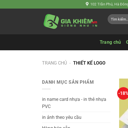
Chuyển
102 Trần Phú, Hà Đông
đến
Tìm
nội
kiếm:
dung
Trang chủ
TRANG CHỦ
-
THIẾT KẾ LOGO
DANH MỤC SẢN PHẨM
-18
in name card nhựa - in thẻ nhựa
PVC
in ảnh theo yêu cầu