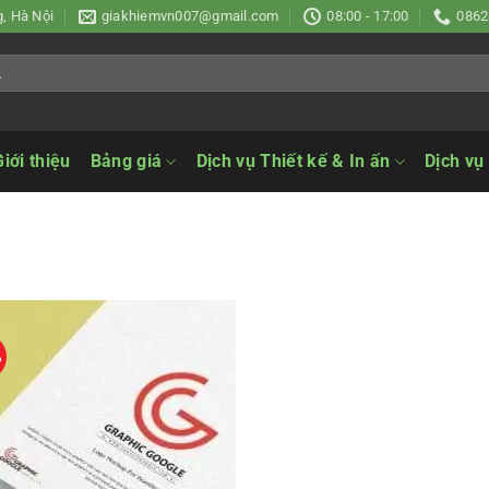
, Hà Nội
giakhiemvn007@gmail.com
08:00 - 17:00
0862
Giới thiệu
Bảng giá
Dịch vụ Thiết kế & In ấn
Dịch vụ
%